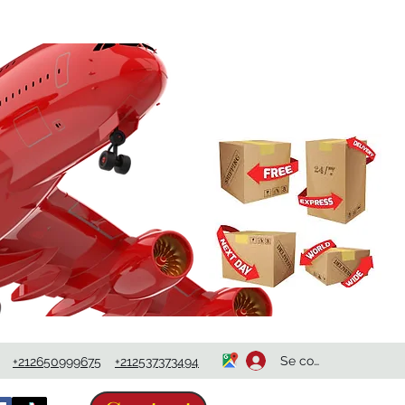
Se connecter
+212650999675
+212537373494