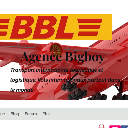
Agence Bigboy
Transport international touristique et
logistique. Vols internationaux partout dans
le monde
que
Blog
Forum
Plus