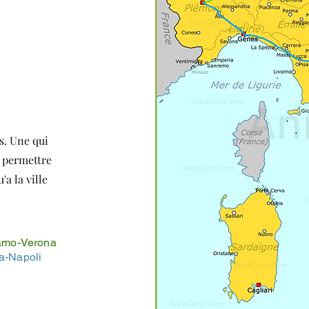
s. Une qui
a permettre
'a la ville
gamo-Verona
a-Napoli