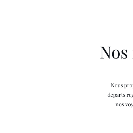
Nos 
Nous prop
departs re
nos voy