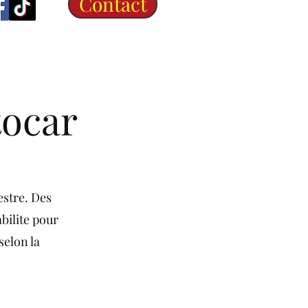
Contact
tocar
estre. Des
bilite pour
selon la