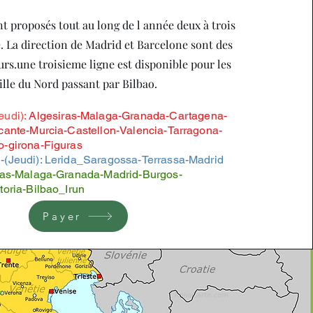
nt proposés tout au long de l année deux à trois
. La direction de Madrid et Barcelone sont des
urs.une troisieme ligne est disponible pour les
ille du Nord passant par Bilbao.
udi):
Algesiras-Malaga-Granada-Cartagena-
cante-Murcia-Castellon-Valencia-Tarragona-
o-girona-Figuras
-(Jeudi): Lerida_Saragossa-Terrassa-Madrid
iras-Malaga-Granada-Madrid-Burgos-
toria-Bilbao_Irun
Payer