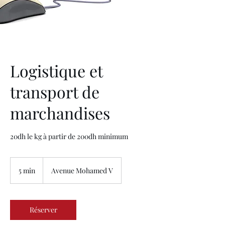
Logistique et
transport de
marchandises
20dh le kg à partir de 200dh minimum
5 min
5
Avenue Mohamed V
m
i
n
Réserver