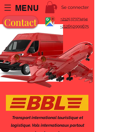
MENU
Se connecter
Contact
+212537373494
+212650999675
Agence Bigboy
Transport international touristique et
logistique. Vols internationaux partout